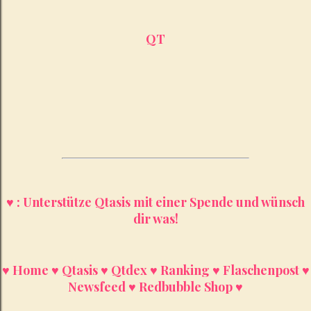
QT
♥ : Unterstütze Qtasis mit einer Spende und wünsch
dir was!
♥ Home
♥ Qtasis
♥ Qtdex
♥ Ranking
♥ Flaschenpost
♥
Newsfeed
♥ Redbubble Shop ♥