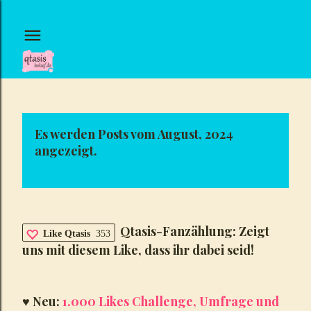
Direkt zum Hauptbereich
Es werden Posts vom August, 2024
P
angezeigt.
o
s
t
Qtasis-Fanzählung: Zeigt
Like Qtasis
353
s
uns mit diesem Like, dass ihr dabei seid!
♥ Neu:
1.000 Likes Challenge, Umfrage und