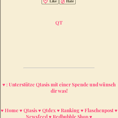
Like
Hate
QT
♥ : Unterstütze Qtasis mit einer Spende und wünsch
dir was!
♥ Home
♥ Qtasis
♥ Qtdex
♥ Ranking
♥ Flaschenpost
♥
Newsfeed
♥ Redbubble Shop ♥